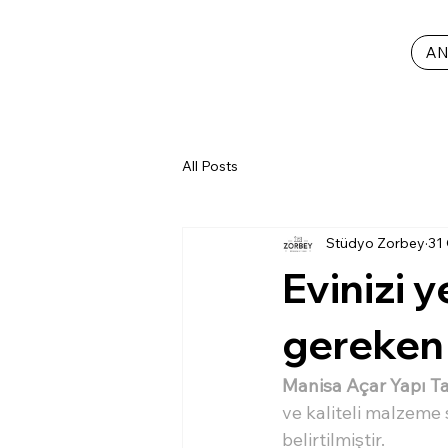
AN
All Posts
Stüdyo Zorbey
31
Evinizi 
gereken 
Manisa Açar Yapı Ta
ve kaliteli malzeme 
belirtilmiştir.