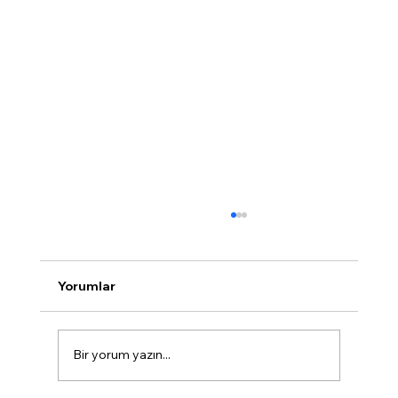
Ev tadilatında hangi işlemler yapılır?
Ev tadilatında boya badana, mutfak ve
banyo yenileme, elektrik ve su tesisatı
Yorumlar
değişimi, kapı ve pencere yenileme, parke ve
zemin kaplamaları, ısı ve su yalıtımı gibi
işlemler yapılır. İhtiyaca göre kı
Bir yorum yazın...