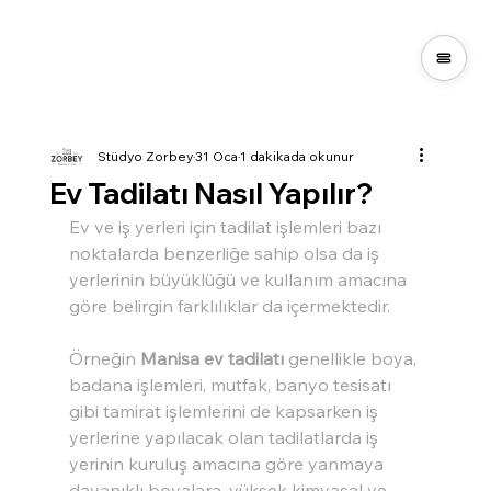
Stüdyo Zorbey
31 Oca
1 dakikada okunur
Ev Tadilatı Nasıl Yapılır?
Ev ve iş yerleri için tadilat işlemleri bazı 
noktalarda benzerliğe sahip olsa da iş 
yerlerinin büyüklüğü ve kullanım amacına 
göre belirgin farklılıklar da içermektedir.
Örneğin 
Manisa ev tadilatı
 genellikle boya, 
badana işlemleri, mutfak, banyo tesisatı 
gibi tamirat işlemlerini de kapsarken iş 
yerlerine yapılacak olan tadilatlarda iş 
yerinin kuruluş amacına göre yanmaya 
dayanıklı boyalara, yüksek kimyasal ve 