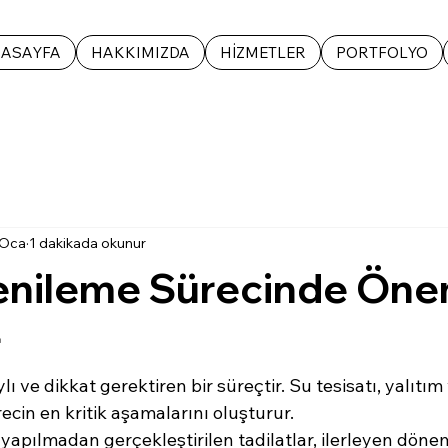
ASAYFA
HAKKIMIZDA
HİZMETLER
PORTFOLYO
 Oca
1 dakikada okunur
enileme Sürecinde Öne
r
lı ve dikkat gerektiren bir süreçtir. Su tesisatı, yalıtım
cin en kritik aşamalarını oluşturur.
ı yapılmadan gerçekleştirilen tadilatlar, ilerleyen döne