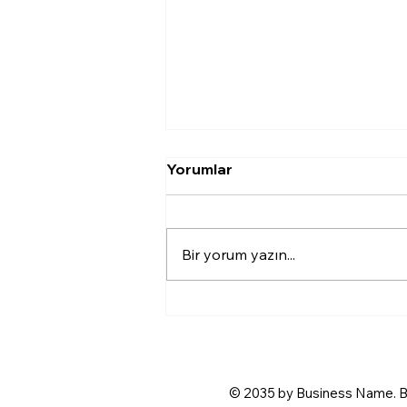
Tadilat yaptırırken nelere
Yorumlar
dikkat edilmeli?
Tadilat yaptırırken firmanın
referansları, kullanılan malzeme
Bir yorum yazın...
kalitesi, iş planı ve teslim süresi
mutlaka netleştirilmelidir. Ayrıca
sözleşme yapılması ve
yapılacak işlerin detaylı şekilde
belirlenmes
© 2035 by Business Name. B