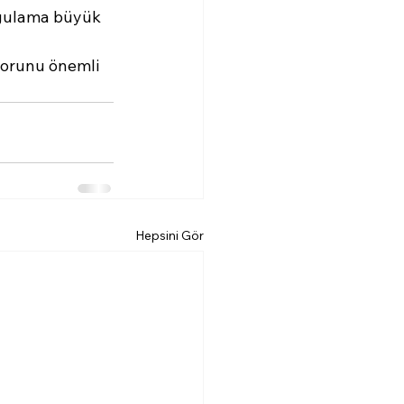
ygulama büyük 
forunu önemli 
Hepsini Gör