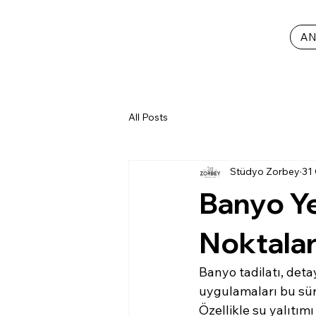
AN
All Posts
Stüdyo Zorbey
31
Banyo Y
Noktala
Banyo tadilatı, detay
uygulamaları bu süre
Özellikle su yalıtım